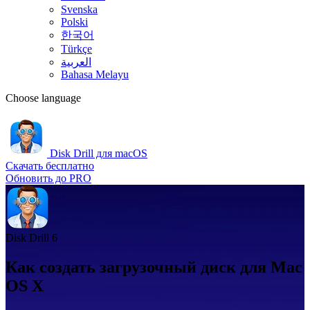
Svenska
Polski
한국어
Türkçe
العربية
Bahasa Melayu
Choose language
Disk Drill для macOS
Скачать бесплатно
Обновить до PRO
Disk Drill 6
Как создать загрузочный диск для Mac
OS X