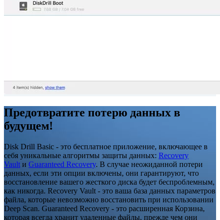
Предотвратите потерю данных в
будущем!
Disk Drill Basic - это бесплатное приложение, включающее в
себя уникальные алгоритмы защиты данных:
Recovery
Vault
и
Guaranteed Recovery
. В случае неожиданной потери
данных, если эти опции включены, они гарантируют, что
восстановление вашего жесткого диска будет беспроблемным,
как никогда. Recovery Vault - это ваша база данных параметров
файла, которые невозможно восстановить при использовании
Deep Scan. Guaranteed Recovery - это расширенная Корзина,
которая всегда хранит удаленные файлы, прежде чем они