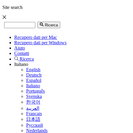
Site search
Ricerca
Recupero dati per Mac
Recupero dati per Windows
Aiuto
Contatti
Ricerca
Italiano
English
Deutsch
Español
Italiano
Português
Svenska
한국어
العربية
Français
日本語
Русский
Nederlands