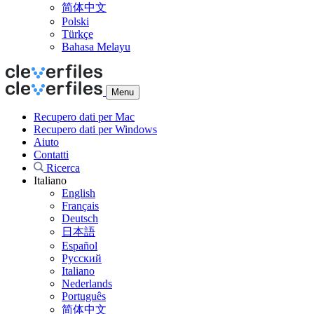
简体中文
Polski
Türkçe
Bahasa Melayu
Menu
Recupero dati per Mac
Recupero dati per Windows
Aiuto
Contatti
Ricerca
Italiano
English
Français
Deutsch
日本語
Español
Русский
Italiano
Nederlands
Português
简体中文