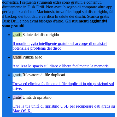
domestici. I seguenti strumenti extra sono gratuiti e contenuti
direttamente in Disk Drill. Non avrai bisogno di comprare altre app
per la pulizia del tuo Macintosh, trova file doppi sul disco rigido, fai
il backup dei tuoi dati e verifica la salute dei dischi. Scarica gratis
Disk Drill e non avrai bisogno d'altro.
Gli strumenti aggiuntivi
sono gratuiti
gratis
Salute del disco rigido
Il monitoraggio intelligente gratuito si accorge di qualsiasi
potenziale problema del disco.
gratis
Pulizia Mac
Analizza lo spazio sul disco e libera facilmente la memoria
gratis
Rilevatore di file duplicati
Trova ed elimina facilmente i file duplicati in più posizioni sul
drive.
gratis
Unità di ripristino
Crea la tua unità di ripristino USB per recuperare dati gratis su
Mac OS X.