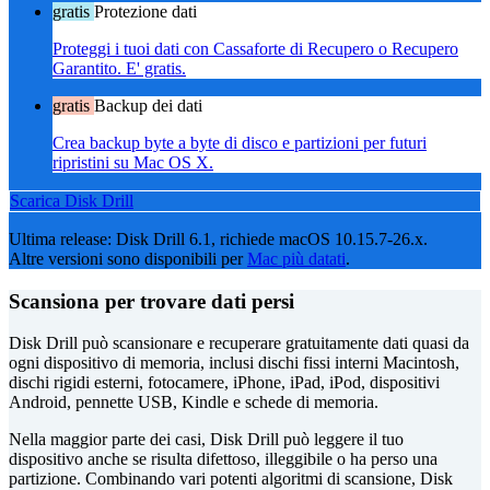
gratis
Protezione dati
Proteggi i tuoi dati con Cassaforte di Recupero o Recupero
Garantito. E' gratis.
gratis
Backup dei dati
Crea backup byte a byte di disco e partizioni per futuri
ripristini su Mac OS X.
Scarica Disk Drill
Ultima release: Disk Drill 6.1, richiede macOS 10.15.7-26.x.
Altre versioni sono disponibili per
Mac più datati
.
Scansiona per trovare dati persi
Disk Drill può scansionare e recuperare gratuitamente dati quasi da
ogni dispositivo di memoria, inclusi dischi fissi interni Macintosh,
dischi rigidi esterni, fotocamere, iPhone, iPad, iPod, dispositivi
Android, pennette USB, Kindle e schede di memoria.
Nella maggior parte dei casi, Disk Drill può leggere il tuo
dispositivo anche se risulta difettoso, illeggibile o ha perso una
partizione. Combinando vari potenti algoritmi di scansione, Disk