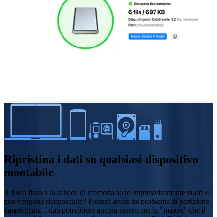
Ripristina i dati su qualsiasi dispositivo
montabile
Il disco fisso o la scheda di memoria sono improvvisamente vuote o
non vengono riconosciute? Potresti avere un problema di partizione
danneggiata. I dati potrebbero ancora esserci ma la "mappa" che il