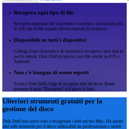
Recupera ogni tipo di file
Recupera qualsiasi file cancellato e cartella o ricostruisci più
di 200 tipi di file usando diversi metodi di recupero.
Disponibile su tutti i dispositivi
Collega il tuo dispositivo di memoria e recupera i tuoi dati in
pochi minuti. Disk Drill recupera i tuoi file anche su iOS e
Android.
Non c'è bisogno di essere esperti
Scarica Disk Drill, l'app di recupero dati fai da te. Basta
premere il tasto "Recupera" e il gioco è fatto.
Ulteriori strumenti gratuiti per la
gestione del disco
Disk Drill non serve solo a recuperare i dati sul tuo Mac. Ha anche
altri utili strumenti per il disco utilizzabili da professionisti e utenti