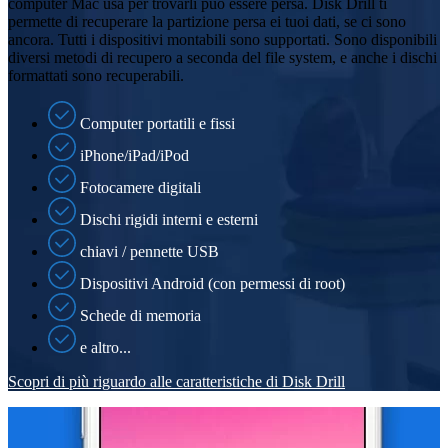
computer Mac usa per trovarli può essere persa. Disk Drill ti
permette di recuperare la partizione persa ei tuoi dati, se ci sono
ancora. Tutti i dispositivi montabili sono supportati. Sono disponibili
diversi metodi di recupero a seconda del file system, e anche i dischi
formattati sono recuperabili.
Computer portatili e fissi
iPhone/iPad/iPod
Fotocamere digitali
Dischi rigidi interni e esterni
chiavi / pennette USB
Dispositivi Android (con permessi di root)
Schede di memoria
e altro...
Scopri di più riguardo alle caratteristiche di Disk Drill